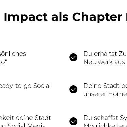
 Impact als Chapter
sönliches
Du erhältst Z
to"
Netzwerk aus
ready-to-go Social
Deine Stadt b
unserer Hom
hkeit deine Stadt
Du schaffst S
ng Social Media
Möglichkeiten