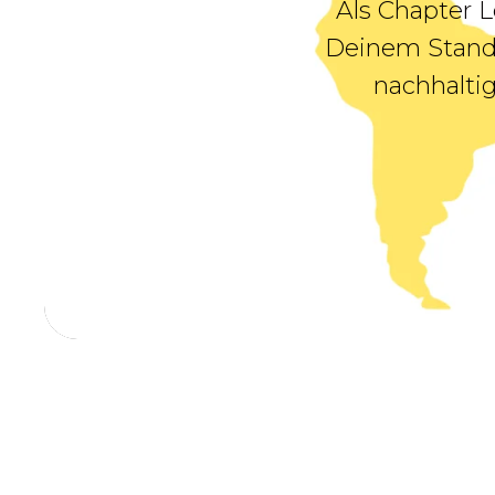
Als Chapter 
Deinem Stando
nachhaltig