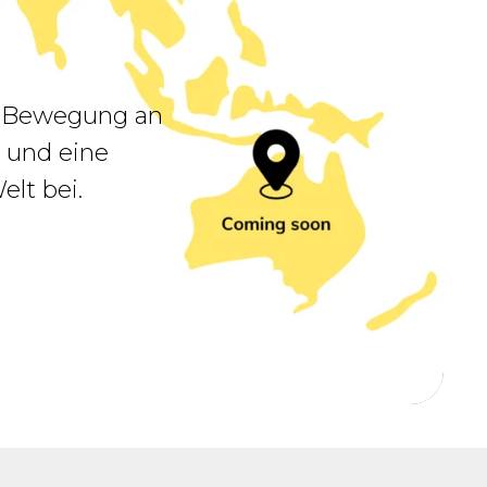
k Bewegung an
t und eine
lt bei.