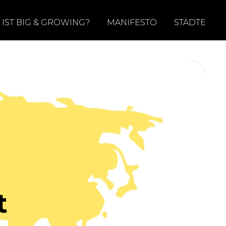
 IST BIG & GROWING?
MANIFESTO
STÄDTE
t