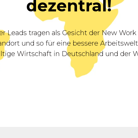
dezentral!
er Leads tragen als Gesicht der New Wor
ndort und so für eine bessere Arbeitswel
ltige Wirtschaft in Deutschland und der We