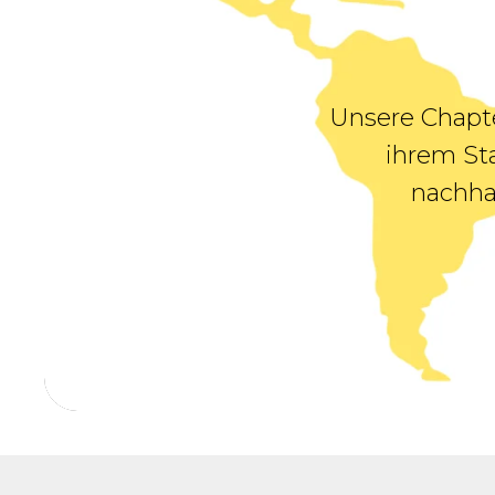
Unsere Chapt
ihrem Sta
nachha